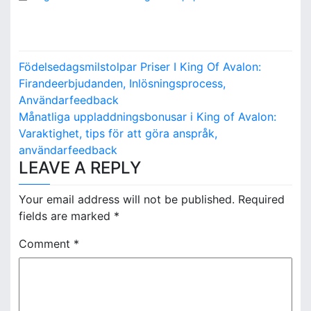
P
Födelsedagsmilstolpar Priser I King Of Avalon:
o
Firandeerbjudanden, Inlösningsprocess,
Användarfeedback
s
Månatliga uppladdningsbonusar i King of Avalon:
Varaktighet, tips för att göra anspråk,
t
användarfeedback
n
LEAVE A REPLY
a
Your email address will not be published.
Required
v
fields are marked
*
i
Comment
*
g
a