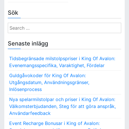
Sök
S
e
a
Senaste inlägg
r
c
Tidsbegränsade milstolpspriser i King Of Avalon:
h
Evenemangsspecifika, Varaktighet, Fördelar
f
o
Guldgåvokoder för King Of Avalon:
r
Utgångsdatum, Användningsgränser,
:
Inlösenprocess
Nya spelarmilstolpar och priser i King Of Avalon:
Välkomsterbjudanden, Steg för att göra anspråk,
Användarfeedback
Event Recharge Bonusar i King of Avalon: