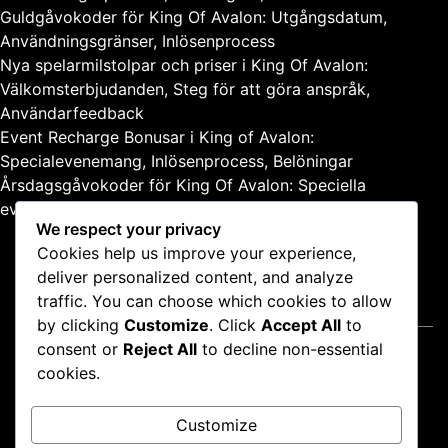
Guldgåvokoder för King Of Avalon: Utgångsdatum,
Användningsgränser, Inlösenprocess
Nya spelarmilstolpar och priser i King Of Avalon:
Välkomsterbjudanden, Steg för att göra anspråk,
Användarfeedback
Event Recharge Bonusar i King of Avalon:
Specialevenemang, Inlösenprocess, Belöningar
Årsdagsgåvokoder för King Of Avalon: Speciella
evenemang, Belöningar, Utgång
We respect your privacy
Cookies help us improve your experience,
deliver personalized content, and analyze
traffic. You can choose which cookies to allow
Juridiskt
by clicking
Customize
. Click
Accept All
to
consent or
Reject All
to decline non-essential
Villkor
cookies.
Hör av dig
Cookiepolicy
Customize
Din integritet