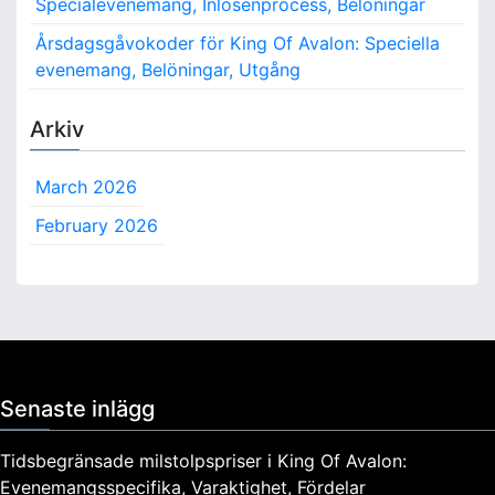
Specialevenemang, Inlösenprocess, Belöningar
Årsdagsgåvokoder för King Of Avalon: Speciella
evenemang, Belöningar, Utgång
Arkiv
March 2026
February 2026
Senaste inlägg
Tidsbegränsade milstolpspriser i King Of Avalon:
Evenemangsspecifika, Varaktighet, Fördelar