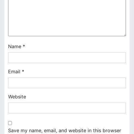
t
i
o
n
Name
*
Email
*
Website
Save my name, email, and website in this browser